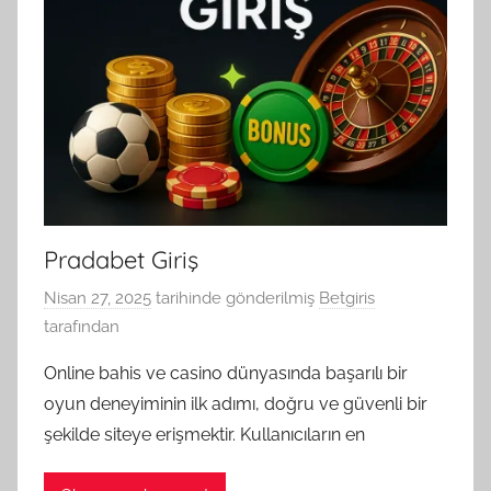
Pradabet Giriş
Nisan 27, 2025
tarihinde gönderilmiş
Betgiris
tarafından
Online bahis ve casino dünyasında başarılı bir
oyun deneyiminin ilk adımı, doğru ve güvenli bir
şekilde siteye erişmektir. Kullanıcıların en