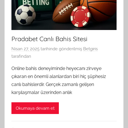
Pradabet Canlı Bahis Sitesi
Nisan 27, 2025
tarihinde gönderilmiş
Betgiris
tarafından
Online bahis deneyiminde heyecanı zirveye
çıkaran en önemli alanlardan biri hiç şüphesiz
canlı bahislerdir. Gerçek zamanlı gelişen
karşılaşmalar üzerinden anlık
Okumaya devam et