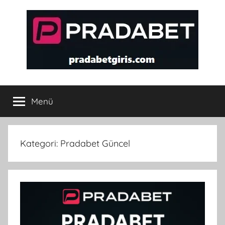
İçeriğe
atla
Pradabet
Pradabet
Güncel
Menü
Giriş,
Kayıt
ve
Bonus
Kategori:
Pradabet Güncel