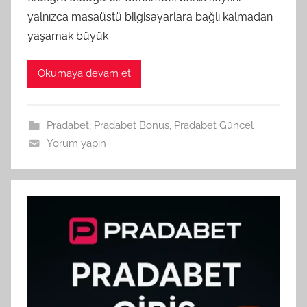
yalnızca masaüstü bilgisayarlara bağlı kalmadan
yaşamak büyük
Okumaya devam et
Pradabet
,
Pradabet Bonus
,
Pradabet Güncel
Yorum yapın