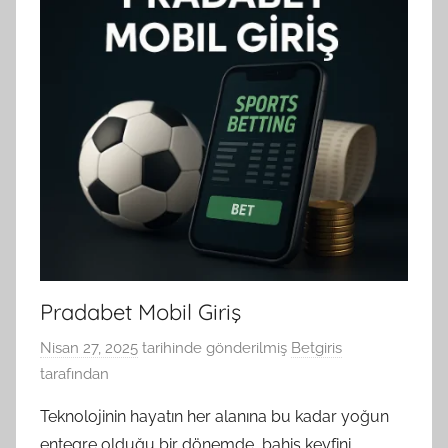
Pradabet Mobil Giriş
Nisan 27, 2025
tarihinde gönderilmiş
Betgiris
tarafından
Teknolojinin hayatın her alanına bu kadar yoğun
entegre olduğu bir dönemde, bahis keyfini